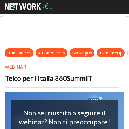
Telco per l’Italia 360SummIT
Ultimi articoli
AutomotiveUp
BankingUp
InsuranceUp
WEBINAR
Telco per l’Italia 360SummIT
Non sei riuscito a seguire il
webinar? Non ti preoccupare!