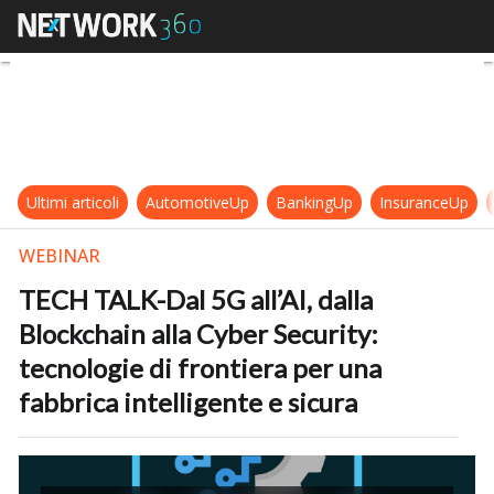
TECH TALK-Dal 5G all’AI, dalla Bloc
Ultimi articoli
AutomotiveUp
BankingUp
InsuranceUp
WEBINAR
TECH TALK-Dal 5G all’AI, dalla
Blockchain alla Cyber Security:
tecnologie di frontiera per una
fabbrica intelligente e sicura