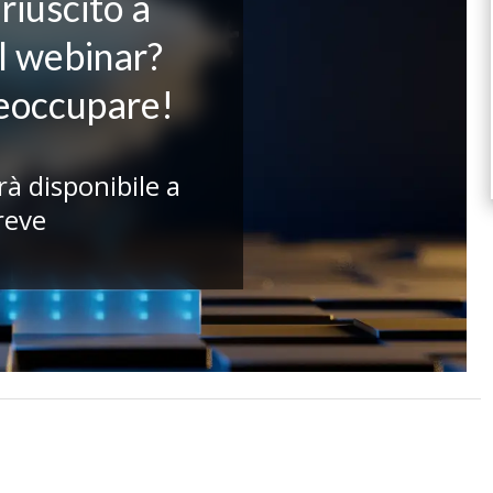
riuscito a
il webinar?
reoccupare!
rà disponibile a
reve