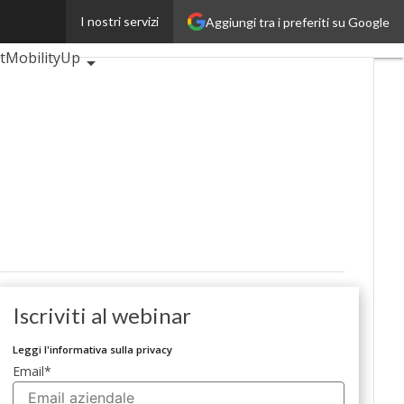
I nostri servizi
Aggiungi tra i preferiti su Google
BankingUp
tMobilityUp
Iscriviti al webinar
Leggi l'informativa sulla privacy
Email
*