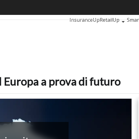
lia ed Europa a prova di futuro
Ultimi articoli
AutomotiveUp
InsuranceUp
RetailUp
Smar
Proptech
Startup
ed Europa a prova di futuro