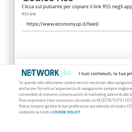
Clicca sul pulsante per copiare il link RSS negli app
RSS link
Codice Rss
I tuoi contenuti, la tua pr
Clicca sul pulsante per copiare il link RSS negli app
Su questo sito utilizziamo cookie tecnici necessari alla navigazion
anche per fornirti un’esperienza di navigazione sempre migliore, p
RSS link
consentirti di ricevere comunicazioni di marketing aderenti alle tu
Puoi esprimere il tuo consenso cliccando su ACCETTA TUTTI I COO
Potrai sempre gestire le tue preferenze accedendo al nostro COO
visitando la nostra
COOKIE POLICY
.