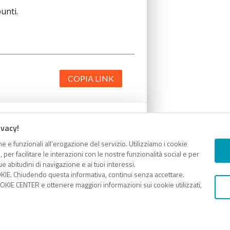
unti.
COPIA LINK
ivacy!
unti.
e e funzionali all’erogazione del servizio. Utilizziamo i cookie
er facilitare le interazioni con le nostre funzionalità social e per
e abitudini di navigazione e ai tuoi interessi.
KIE. Chiudendo questa informativa, continui senza accettare.
KIE CENTER e ottenere maggiori informazioni sui cookie utilizzati,
COPIA LINK