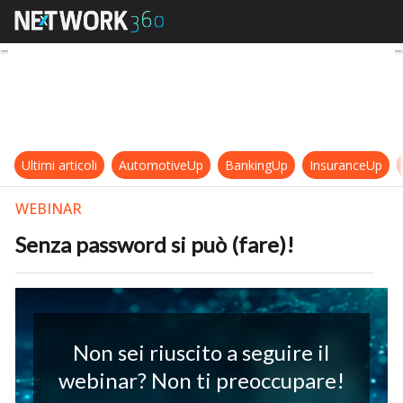
Senza password si può (fare)!
Ultimi articoli
AutomotiveUp
BankingUp
InsuranceUp
WEBINAR
Senza password si può (fare)!
Non sei riuscito a seguire il
webinar? Non ti preoccupare!