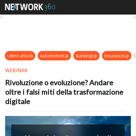
Rivoluzione o evoluzione? Andare olt
Ultimi articoli
AutomotiveUp
BankingUp
InsuranceUp
WEBINAR
Rivoluzione o evoluzione? Andare
oltre i falsi miti della trasformazione
digitale