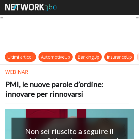
PMI, le nuove parole d’ordine: inn
Ultimi articoli
AutomotiveUp
BankingUp
InsuranceUp
WEBINAR
PMI, le nuove parole d’ordine:
innovare per rinnovarsi
Non sei riuscito a seguire il