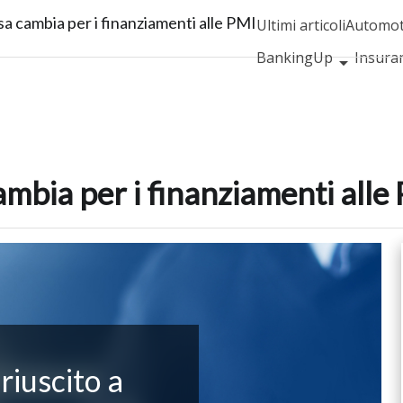
a cambia per i finanziamenti alle PMI
Ultimi articoli
Automot
BankingUp
Insura
SmartMobilityUp
P
mbia per i finanziamenti alle
riuscito a