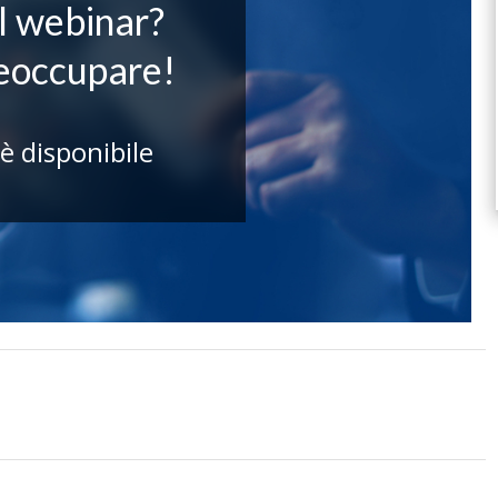
il webinar?
reoccupare!
 è disponibile