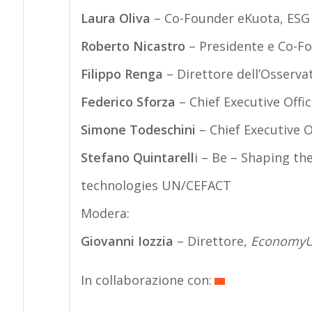
Laura Oliva
– Co-Founder eKuota, ESG 
Roberto Nicastro
– Presidente e Co-F
Filippo Renga
– Direttore dell’Osserva
Federico Sforza
– Chief Executive Offi
Simone Todeschini
– Chief Executive O
Stefano Quintarell
i – Be – Shaping th
technologies UN/CEFACT
Modera:
Giovanni Iozzia
– Direttore,
Economy
In collaborazione con: