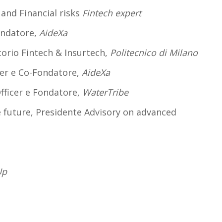
and Financial risks
Fintech expert
ondatore,
AideXa
torio Fintech & Insurtech,
Politecnico di Milano
cer e Co-Fondatore,
AideXa
fficer e Fondatore,
WaterTribe
e future, Presidente Advisory on advanced
Up