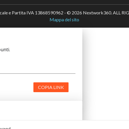
scale e Partita IVA 13868590962 - © 2026 Nextwork360. ALL 
Mappa del sito
unti.
COPIA LINK
unti.
ivacy!