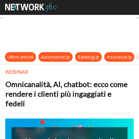
Omnicanalità, AI, chatbot: ecco com
Ultimi articoli
AutomotiveUp
BankingUp
InsuranceUp
WEBINAR
Omnicanalità, AI, chatbot: ecco come
rendere i clienti più ingaggiati e
fedeli