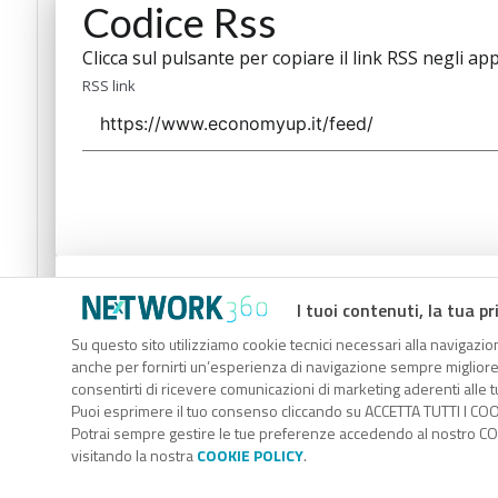
Codice Rss
Clicca sul pulsante per copiare il link RSS negli app
RSS link
Codice Rss
I tuoi contenuti, la tua pr
Clicca sul pulsante per copiare il link RSS negli app
Su questo sito utilizziamo cookie tecnici necessari alla navigazion
anche per fornirti un’esperienza di navigazione sempre migliore, p
RSS link
consentirti di ricevere comunicazioni di marketing aderenti alle tu
Puoi esprimere il tuo consenso cliccando su ACCETTA TUTTI I COO
Potrai sempre gestire le tue preferenze accedendo al nostro COO
visitando la nostra
COOKIE POLICY
.