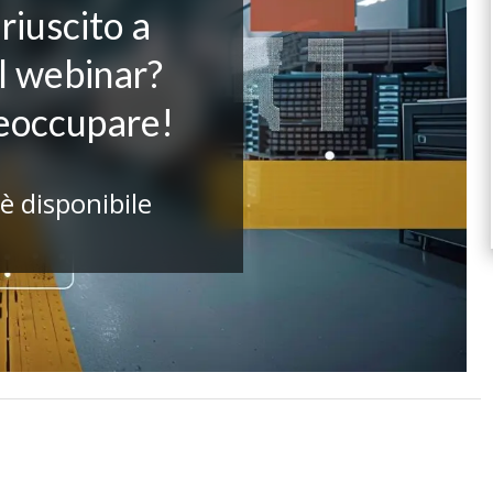
riuscito a
il webinar?
reoccupare!
 è disponibile