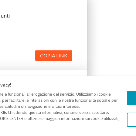
unti.
COPIA LINK
ivacy!
unti.
e e funzionali all’erogazione del servizio. Utilizziamo i cookie
er facilitare le interazioni con le nostre funzionalità social e per
e abitudini di navigazione e ai tuoi interessi.
KIE. Chiudendo questa informativa, continui senza accettare.
KIE CENTER e ottenere maggiori informazioni sui cookie utilizzati,
COPIA LINK