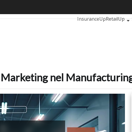
igital Marketing nel Manufacturing
Ultimi articoli
Automotiv
InsuranceUp
RetailUp
Proptech
Startup
al Marketing nel Manufacturin