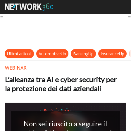
L’alleanza tra AI e cyber security p
Ultimi articoli
AutomotiveUp
BankingUp
InsuranceUp
WEBINAR
L’alleanza tra AI e cyber security per
la protezione dei dati aziendali
Non sei riuscito a seguire il