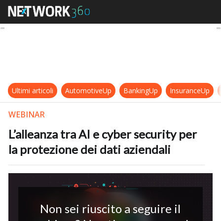
L’alleanza tra AI e cyber security p
Ultimi articoli
AutomotiveUp
BankingUp
InsuranceUp
WEBINAR
L’alleanza tra AI e cyber security per
la protezione dei dati aziendali
Non sei riuscito a seguire il