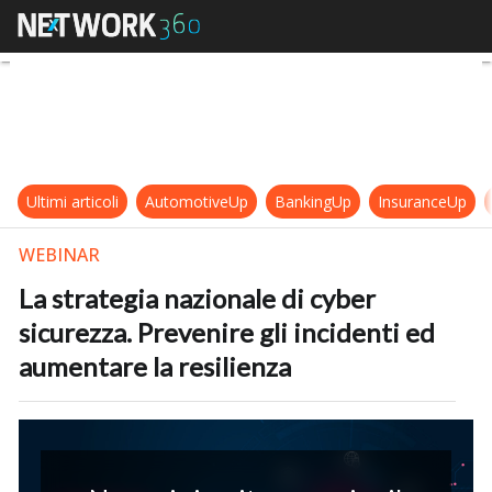
La strategia nazionale di cyber sic
Ultimi articoli
AutomotiveUp
BankingUp
InsuranceUp
WEBINAR
La strategia nazionale di cyber
sicurezza. Prevenire gli incidenti ed
aumentare la resilienza