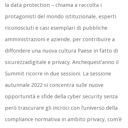
la data protection –
chiama
a
raccolta
i
protagonisti
del mondo
istituzionale
,
esperti
riconosciuti
e
casi
esemplari
di
pubbliche
amministrazioni
e
aziende
, per
contribuire
a
diffondere
una
nuova
cultura
Paese in
fatto
di
sicurezza
digitale
e privacy.
Anche
quest’anno
il
Summit
ricorre
in due
sessioni
. La
sessione
autunnale
2022
si
concentra
sulle
nuove
opportunità
e
sfide
della
cyber security senza
però
trascurare
gli
incroci
con
l’universo
della
compliance
normativa
in
ambito
privacy,
com’è