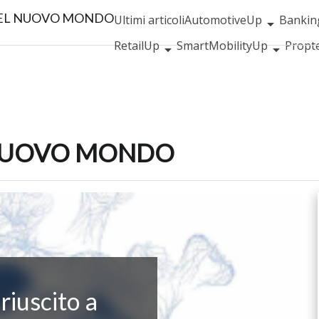
EL NUOVO MONDO
Ultimi articoli
AutomotiveUp
Banki
RetailUp
SmartMobilityUp
Propt
 NUOVO MONDO
riuscito a