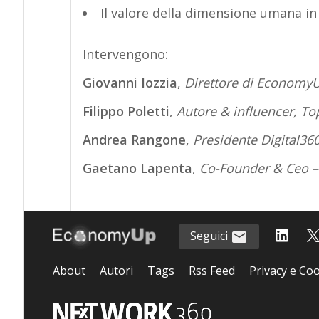
Il valore della dimensione umana i
Intervengono:
Giovanni Iozzia
,
Direttore di Economy
Filippo Poletti
,
Autore & influencer, Top
Andrea Rangone
,
Presidente Digital36
Gaetano Lapenta
,
Co-Founder & Ceo –
Seguici
About
Autori
Tags
Rss Feed
Privacy e Coo