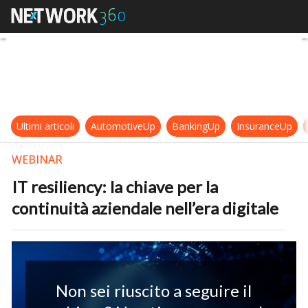
IT resiliency: la chiave per la conti
Ultimi articoli
AutomotiveUp
BankingUp
InsuranceUp
WEBINAR
IT resiliency: la chiave per la
continuità aziendale nell’era digitale
Non sei riuscito a seguire il