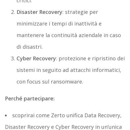
critici.
Disaster
Recovery
:
s
trategie per
minimizzare i tempi di inattività e
mantenere la continuità aziendale in caso
di disastri.
Cyber Recovery
:
p
rotezione e ripristino dei
sistemi in seguito a
d
attacchi informatici,
con focus sul ransomware.
Perché
p
artecipare:
s
copri
rai
come
Zerto
unifica Data Recovery,
Disaster
Recovery e Cyber Recovery in un’unica