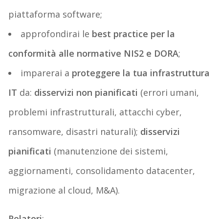
piattaforma software
;
a
pprofondi
rai
le
best practice per la
conformità alle normative NIS2 e DORA
;
i
mpar
erai
a
proteggere la tua infrastruttura
IT
da:
d
isservizi non pianificati
(errori umani,
problemi infrastrutturali, attacchi cyber,
ransomware, disastri naturali)
;
d
isservizi
pianificati
(manutenzione dei sistemi,
aggiornamenti, consolidamento datacenter,
migrazione al cloud, M&A)
.
R
elatori
: