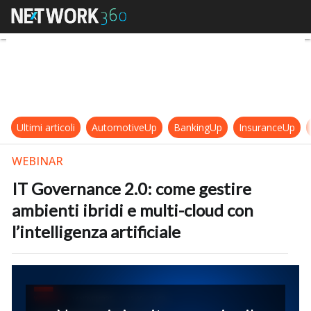
IT Governance 2.0: come gestire ambi
Ultimi articoli
AutomotiveUp
BankingUp
InsuranceUp
WEBINAR
IT Governance 2.0: come gestire
ambienti ibridi e multi-cloud con
l’intelligenza artificiale