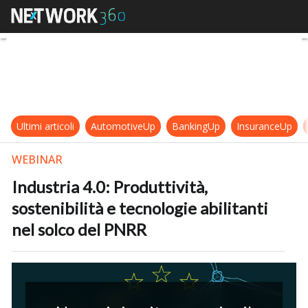
Industria 4.0: Produttività, sosteni
Ultimi articoli
AutomotiveUp
BankingUp
InsuranceUp
WEBINAR
Industria 4.0: Produttività,
sostenibilità e tecnologie abilitanti
nel solco del PNRR