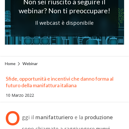
Non sei riuscito a seguire il
webinar? Non ti preoccupare!
Il webcast è disponibile
Home
Webinar
Sfide, opportunità e incentivi che danno forma al
futuro della manifattura italiana
10 Marzo 2022
O
ggi il
manifatturiero
e la
produzione
sono chiamate a raggiungere
nuovi