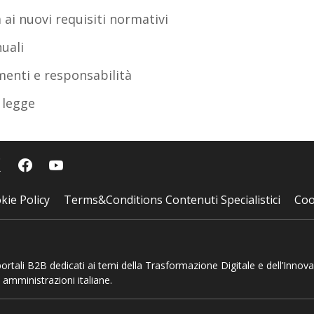
 ai nuovi requisiti normativi
nuali
menti e responsabilità
 legge
kie Policy
Terms&Conditions Contenuti Specialistici
Coo
 portali B2B dedicati ai temi della Trasformazione Digitale e dell’Innov
 amministrazioni italiane.