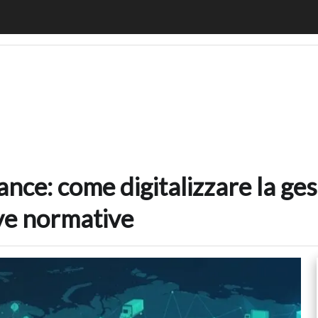
mpliance: come digitalizzare la gestione delle merci in in
nce: come digitalizzare la ges
ve normative