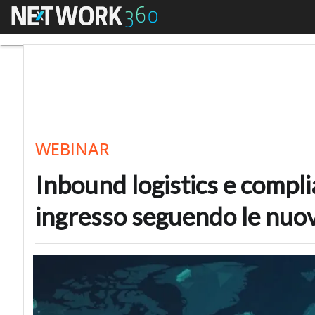
Menu
Inbound logistics e co
WEBINAR
Inbound logistics e complia
ingresso seguendo le nuo