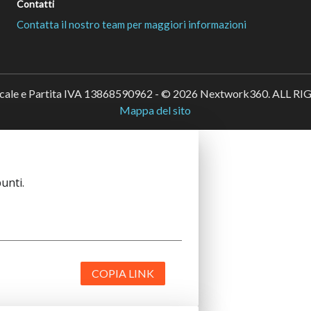
Contatti
Contatta il nostro team per maggiori informazioni
scale e Partita IVA 13868590962 - © 2026 Nextwork360. ALL 
Mappa del sito
unti.
COPIA LINK