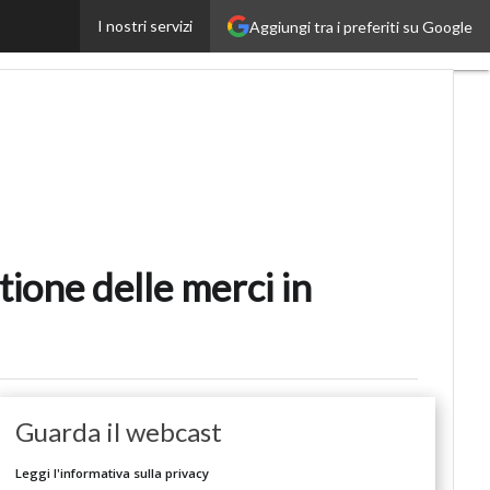
gresso seguendo le nuove normative
I nostri servizi
Aggiungi tra i preferiti su Google
Ultimi
articoli
AutomotiveUp
BankingUp
InsuranceUp
RetailUp
tione delle merci in
SmartMobilityUp
Proptech
Startup
Guarda il webcast
Leggi l'informativa sulla privacy