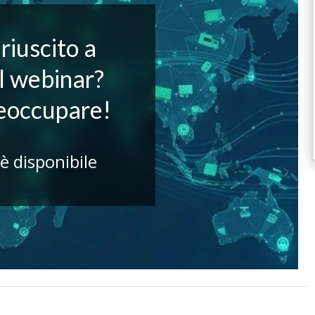
riuscito a
il webinar?
reoccupare!
 è disponibile