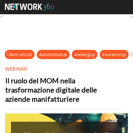
Il ruolo del MOM nella trasformazi
Ultimi articoli
AutomotiveUp
BankingUp
InsuranceUp
WEBINAR
Il ruolo del MOM nella
trasformazione digitale delle
aziende manifatturiere