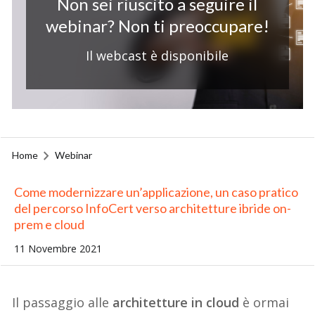
Non sei riuscito a seguire il
webinar? Non ti preoccupare!
Il webcast è disponibile
Home
Webinar
Come modernizzare un’applicazione, un caso pratico
del percorso InfoCert verso architetture ibride on-
prem e cloud
11 Novembre 2021
Il passaggio alle
architetture in cloud
è ormai