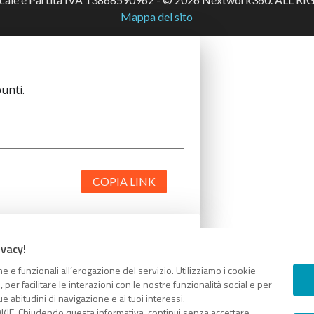
Mappa del sito
unti.
COPIA LINK
ivacy!
unti.
e e funzionali all’erogazione del servizio. Utilizziamo i cookie
er facilitare le interazioni con le nostre funzionalità social e per
e abitudini di navigazione e ai tuoi interessi.
KIE. Chiudendo questa informativa, continui senza accettare.