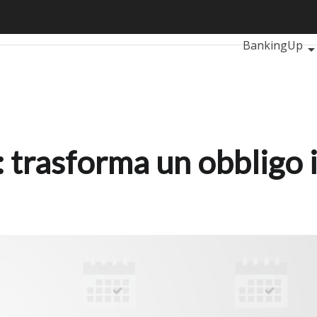
rasforma un obbligo in vantaggio competitivo
Ultimi articoli
BankingUp
RetailUp
S
Proptech
Star
: trasforma un obbligo 