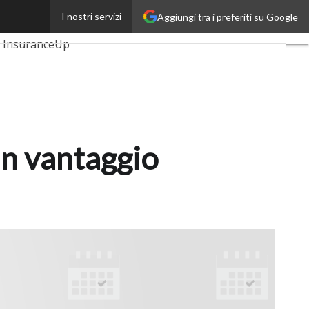
I nostri servizi
Aggiungi tra i preferiti su Google
AutomotiveUp
InsuranceUp
martMobilityUp
tup
in vantaggio