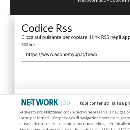
Codice Rss
Clicca sul pulsante per copiare il link RSS negli app
RSS link
Codice Rss
I tuoi contenuti, la tua pr
Clicca sul pulsante per copiare il link RSS negli app
Su questo sito utilizziamo cookie tecnici necessari alla navigazion
anche per fornirti un’esperienza di navigazione sempre migliore, p
RSS link
consentirti di ricevere comunicazioni di marketing aderenti alle tu
Puoi esprimere il tuo consenso cliccando su ACCETTA TUTTI I COO