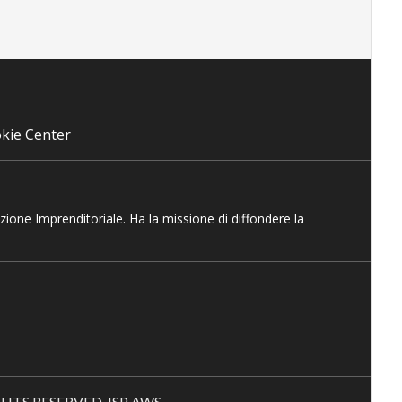
kie Center
azione Imprenditoriale. Ha la missione di diffondere la
RIGHTS RESERVED. ISP AWS