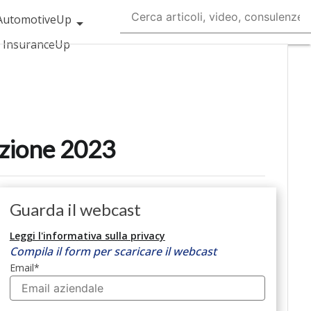
AutomotiveUp
InsuranceUp
martMobilityUp
tup
dizione 2023
Guarda il webcast
Leggi l'informativa sulla privacy
Compila il form per scaricare il webcast
Email
*