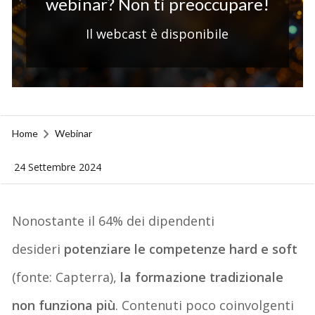
webinar? Non ti preoccupare!
Il webcast è disponibile
Home
Webinar
24 Settembre 2024
N
onostante
il 64% dei dipendenti
desideri
potenziare
le competenze
hard e soft
(fonte:
Capterra
)
,
la
formazione tradizionale
non funziona
più
.
Contenuti
poco coinvolgenti