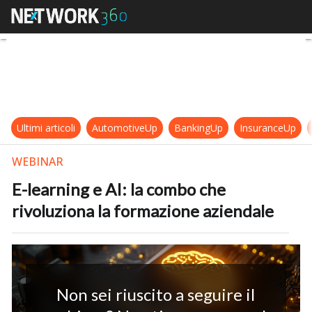
E-learning e AI: la combo che rivol
Ultimi articoli
AutomotiveUp
BankingUp
InsuranceUp
WEBINAR
E-learning e AI: la combo che
rivoluziona la formazione aziendale
Non sei riuscito a seguire il