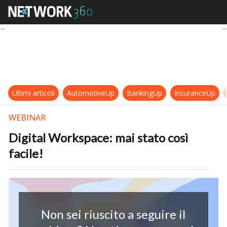
Digital Workspace: mai stato così f
Ultimi articoli
AutomotiveUp
BankingUp
InsuranceUp
WEBINAR
Digital Workspace: mai stato così
facile!
Non sei riuscito a seguire il