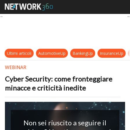
Cyber Security: come fronteggiare 
Ultimi articoli
AutomotiveUp
BankingUp
InsuranceUp
WEBINAR
Cyber Security: come fronteggiare
minacce e criticità inedite
Non sei riuscito a seguire il