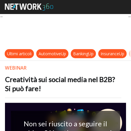
Creatività sui social media nel B2B?
Ultimi articoli
AutomotiveUp
BankingUp
InsuranceUp
WEBINAR
Creatività sui social media nel B2B?
Si può fare!
Non sei riuscito a seguire il