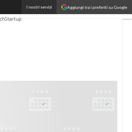
I nostri servizi
Aggiungi tra i preferiti su Google
gUp
InsuranceUp
ch
Startup