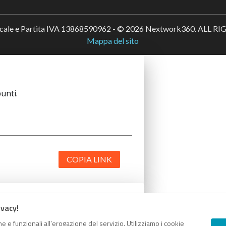
scale e Partita IVA 13868590962 - © 2026 Nextwork360. ALL 
Mappa del sito
unti.
COPIA LINK
ivacy!
unti.
e e funzionali all’erogazione del servizio. Utilizziamo i cookie