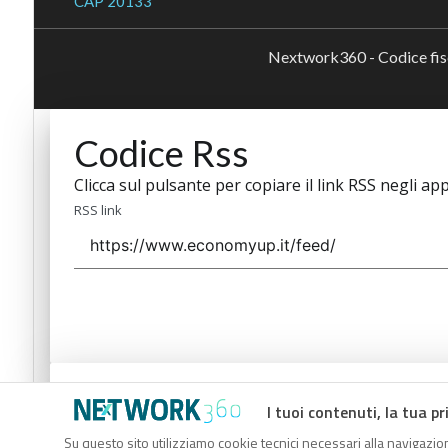
CAP 20133
Nextwork360 - Codice fi
Codice Rss
Clicca sul pulsante per copiare il link RSS negli app
RSS link
Codice Rss
I tuoi contenuti, la tua pr
Clicca sul pulsante per copiare il link RSS negli app
Su questo sito utilizziamo cookie tecnici necessari alla navigazion