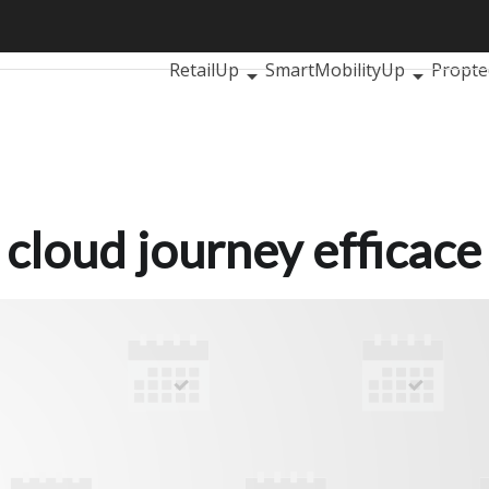
ud journey efficace
Ultimi articoli
AutomotiveUp
Bankin
RetailUp
SmartMobilityUp
Propte
cloud journey efficace