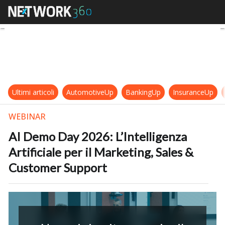
AI Demo Day 2026: L’Intelligenza A
Ultimi articoli
AutomotiveUp
BankingUp
InsuranceUp
WEBINAR
AI Demo Day 2026: L’Intelligenza
Artificiale per il Marketing, Sales &
Customer Support