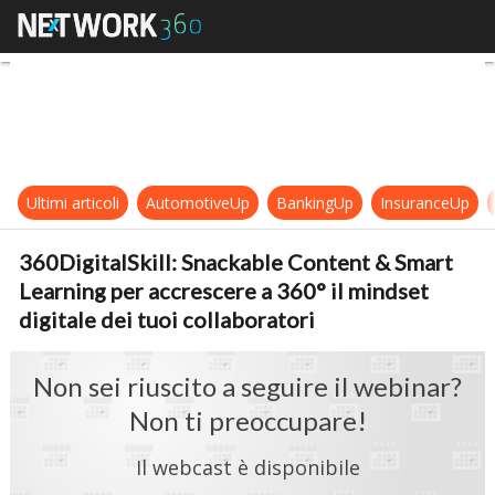
360DigitalSkill: Snackable Content 
Ultimi articoli
AutomotiveUp
BankingUp
InsuranceUp
360DigitalSkill: Snackable Content & Smart
Learning per accrescere a 360° il mindset
digitale dei tuoi collaboratori
Non sei riuscito a seguire il webinar?
Non ti preoccupare!
Il webcast è disponibile