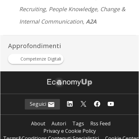
Recruiting, People Knowledge, Change &
Internal Communication,
A2A
Approfondimenti
Competenze Digitali
Seguici
About
Autori
Tags
Rss Feed
Privacy e Cookie Policy
Terms&Conditions Contenuti Specialistici
Cookie Center