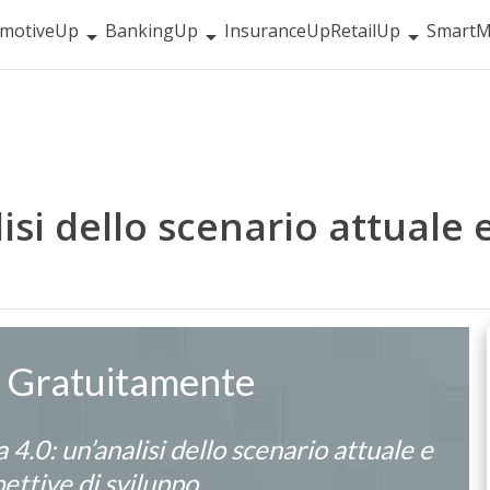
motiveUp
BankingUp
InsuranceUp
RetailUp
SmartM
isi dello scenario attuale 
a Gratuitamente
 4.0: un’analisi dello scenario attuale e
pettive di sviluppo