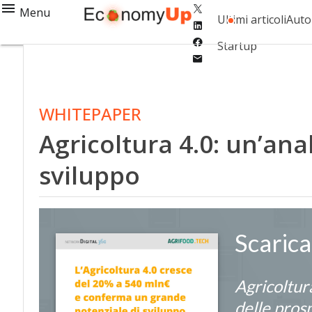
Twitter
Menu
Ultimi articoli
Auto
Linkedin
Facebook
Startup
Email
WHITEPAPER
Agricoltura 4.0: un’anal
sviluppo
Scaric
Agricoltura
delle pros