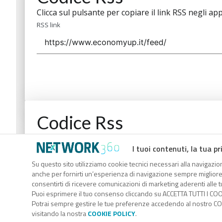
Clicca sul pulsante per copiare il link RSS negli app
RSS link
Codice Rss
Clicca sul pulsante per copiare il link RSS negli app
I tuoi contenuti, la tua pr
RSS link
Su questo sito utilizziamo cookie tecnici necessari alla navigazion
anche per fornirti un’esperienza di navigazione sempre migliore, p
consentirti di ricevere comunicazioni di marketing aderenti alle tu
Puoi esprimere il tuo consenso cliccando su ACCETTA TUTTI I COO
Potrai sempre gestire le tue preferenze accedendo al nostro COO
visitando la nostra
COOKIE POLICY
.