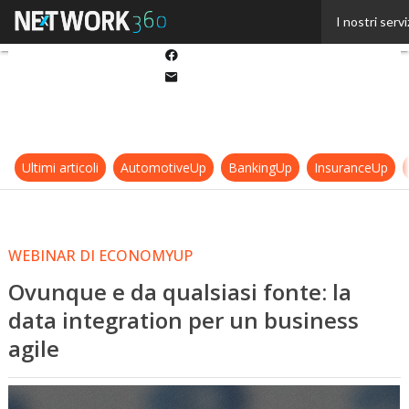
Twitter
I nostri servi
Linkedin
Facebook
Email
Ultimi articoli
AutomotiveUp
BankingUp
InsuranceUp
WEBINAR DI ECONOMYUP
Ovunque e da qualsiasi fonte: la
data integration per un business
agile