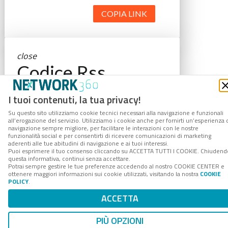
COPIA LINK
close
Codice Rss
Clicca sul pulsante per copiare il link
I tuoi contenuti, la tua privacy!
RSS negli appunti.
Su questo sito utilizziamo cookie tecnici necessari alla navigazione e funzionali
RSS link
all’erogazione del servizio. Utilizziamo i cookie anche per fornirti un’esperienza 
navigazione sempre migliore, per facilitare le interazioni con le nostre
funzionalità social e per consentirti di ricevere comunicazioni di marketing
aderenti alle tue abitudini di navigazione e ai tuoi interessi.
Puoi esprimere il tuo consenso cliccando su ACCETTA TUTTI I COOKIE. Chiudend
questa informativa, continui senza accettare.
Potrai sempre gestire le tue preferenze accedendo al nostro COOKIE CENTER e
COPIA LINK
ottenere maggiori informazioni sui cookie utilizzati, visitando la nostra
COOKIE
POLICY
.
ACCETTA
PIÙ OPZIONI