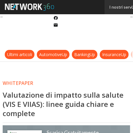
Twitter
I nostri servi
Linkedin
Facebook
Email
Ultimi articoli
AutomotiveUp
BankingUp
InsuranceUp
WHITEPAPER
Valutazione di impatto sulla salute
(VIS E VIIAS): linee guida chiare e
complete
Scarica Gratuitamente