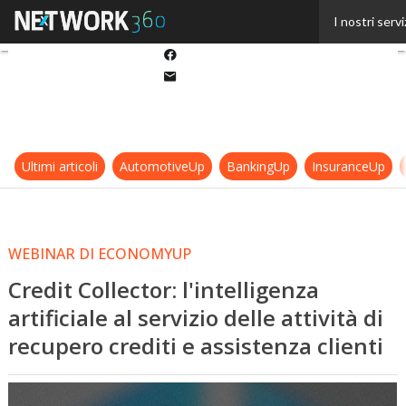
Twitter
I nostri servi
Linkedin
Facebook
Email
Ultimi articoli
AutomotiveUp
BankingUp
InsuranceUp
WEBINAR DI ECONOMYUP
Credit Collector: l'intelligenza
artificiale al servizio delle attività di
recupero crediti e assistenza clienti