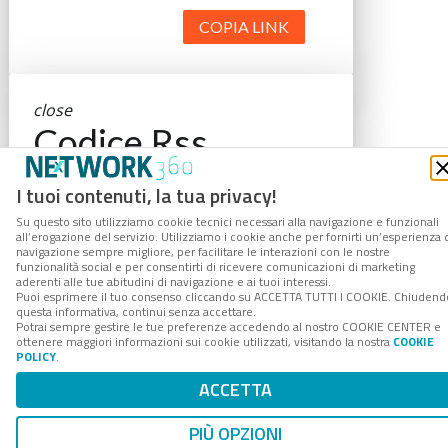
COPIA LINK
close
Codice Rss
Clicca sul pulsante per copiare il link
I tuoi contenuti, la tua privacy!
RSS negli appunti.
Su questo sito utilizziamo cookie tecnici necessari alla navigazione e funzionali
RSS link
all’erogazione del servizio. Utilizziamo i cookie anche per fornirti un’esperienza 
navigazione sempre migliore, per facilitare le interazioni con le nostre
funzionalità social e per consentirti di ricevere comunicazioni di marketing
aderenti alle tue abitudini di navigazione e ai tuoi interessi.
Puoi esprimere il tuo consenso cliccando su ACCETTA TUTTI I COOKIE. Chiudend
questa informativa, continui senza accettare.
Potrai sempre gestire le tue preferenze accedendo al nostro COOKIE CENTER e
COPIA LINK
ottenere maggiori informazioni sui cookie utilizzati, visitando la nostra
COOKIE
POLICY
.
ACCETTA
PIÙ OPZIONI