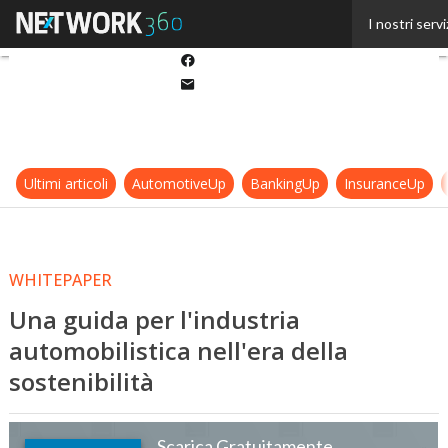
Twitter
I nostri servi
Linkedin
Facebook
Email
Ultimi articoli
AutomotiveUp
BankingUp
InsuranceUp
WHITEPAPER
Una guida per l'industria
automobilistica nell'era della
sostenibilità
Scarica Gratuitamente