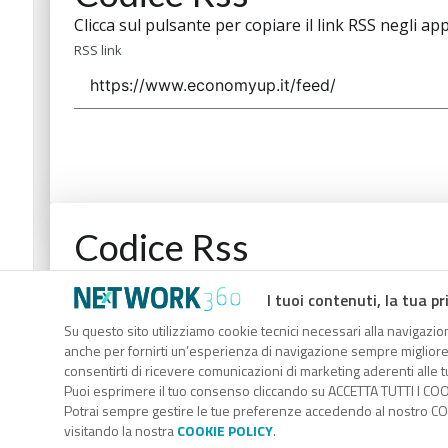
Clicca sul pulsante per copiare il link RSS negli app
RSS link
Codice Rss
Clicca sul pulsante per copiare il link RSS negli app
I tuoi contenuti, la tua pr
RSS link
Su questo sito utilizziamo cookie tecnici necessari alla navigazion
anche per fornirti un’esperienza di navigazione sempre migliore, p
consentirti di ricevere comunicazioni di marketing aderenti alle tu
Puoi esprimere il tuo consenso cliccando su ACCETTA TUTTI I COO
Potrai sempre gestire le tue preferenze accedendo al nostro COO
visitando la nostra
COOKIE POLICY
.