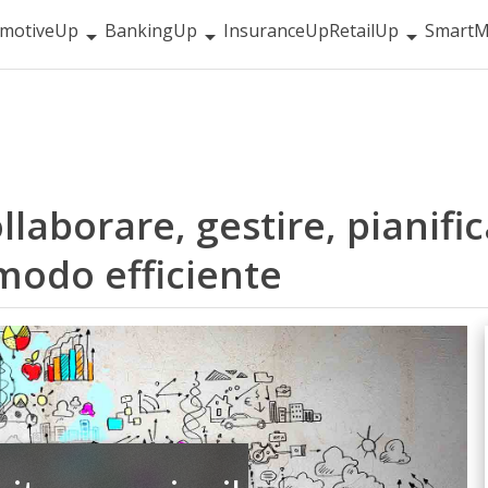
motiveUp
BankingUp
InsuranceUp
RetailUp
SmartM
llaborare, gestire, pianific
modo efficiente