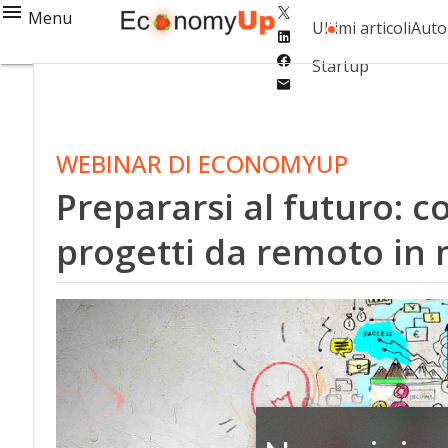
Twitter
Menu
Ultimi articoli
Auto
Linkedin
Facebook
Startup
Email
WEBINAR DI ECONOMYUP
Prepararsi al futuro: co
progetti da remoto in 