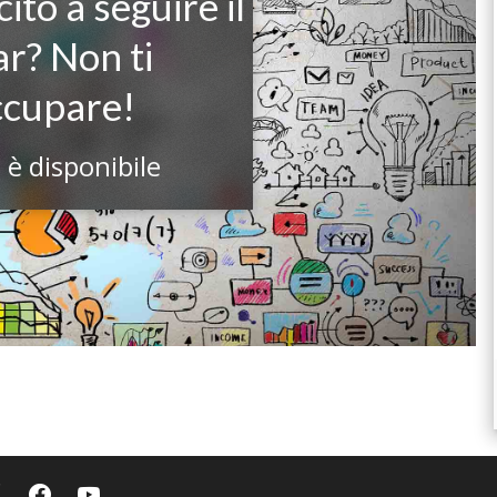
ito a seguire il
r? Non ti
ccupare!
 è disponibile