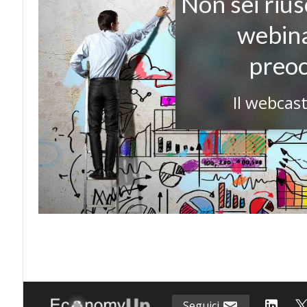
Non sei riusc
webina
preo
Il webcast
Seguici