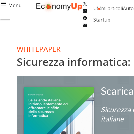
Twitter
Menu
Ultimi articoli
Auto
Linkedin
Facebook
Startup
Email
WHITEPAPER
Sicurezza informatica: 
Scaric
Sicurezza i
italiane