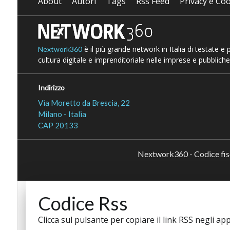
About
Autori
Tags
Rss Feed
Privacy e Coo
è il più grande network in Italia di testate e
Nextwork360
cultura digitale e imprenditoriale nelle imprese e pubbliche
Indirizzo
Via Moretto da Brescia, 22
Milano - Italia
CAP 20133
Nextwork360 - Codice fi
Codice Rss
Clicca sul pulsante per copiare il link RSS negli app