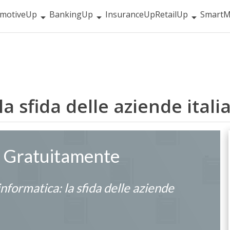
motiveUp
BankingUp
InsuranceUp
RetailUp
SmartM
la sfida delle aziende itali
a Gratuitamente
nformatica: la sfida delle aziende