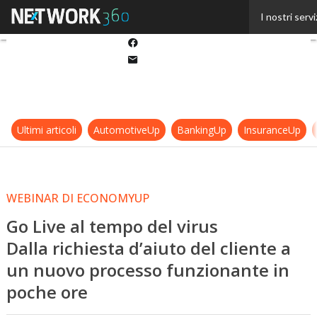
Twitter
I nostri servi
Linkedin
Facebook
Email
Ultimi articoli
AutomotiveUp
BankingUp
InsuranceUp
WEBINAR DI ECONOMYUP
Go Live al tempo del virus
Dalla richiesta d’aiuto del cliente a
un nuovo processo funzionante in
poche ore