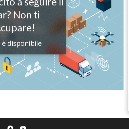
ito a seguire il
r? Non ti
ccupare!
 è disponibile