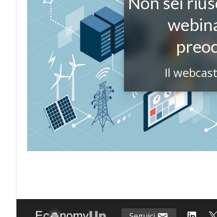
Non sei riusc
webina
preo
Il webcast
Seguici