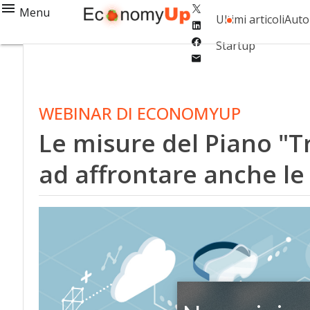
Twitter
Menu
Ultimi articoli
Auto
Linkedin
Facebook
Startup
Email
WEBINAR DI ECONOMYUP
Le misure del Piano "T
ad affrontare anche l