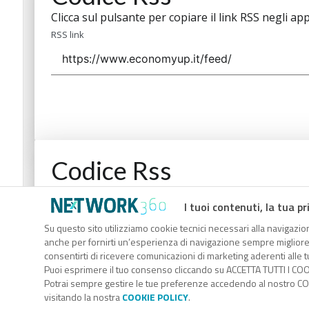
Clicca sul pulsante per copiare il link RSS negli app
RSS link
Codice Rss
Clicca sul pulsante per copiare il link RSS negli app
I tuoi contenuti, la tua pr
RSS link
Su questo sito utilizziamo cookie tecnici necessari alla navigazion
anche per fornirti un’esperienza di navigazione sempre migliore, p
consentirti di ricevere comunicazioni di marketing aderenti alle tu
Puoi esprimere il tuo consenso cliccando su ACCETTA TUTTI I COO
Potrai sempre gestire le tue preferenze accedendo al nostro COO
visitando la nostra
COOKIE POLICY
.