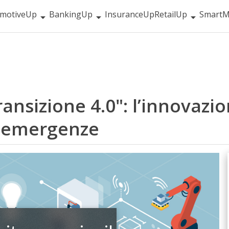
motiveUp
BankingUp
InsuranceUp
RetailUp
SmartM
ransizione 4.0": l’innovaz
e emergenze