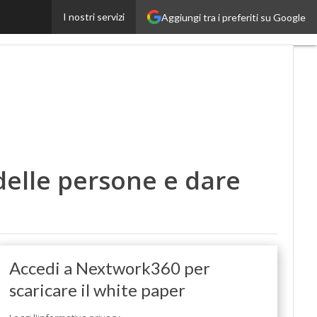
I nostri servizi
Aggiungi tra i preferiti su Google
obilityUp
Proptech
delle persone e dare
Accedi a Nextwork360 per
scaricare il white paper