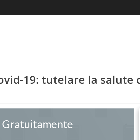
motiveUp
BankingUp
InsuranceUp
RetailUp
SmartM
vid-19: tutelare la salute 
a Gratuitamente