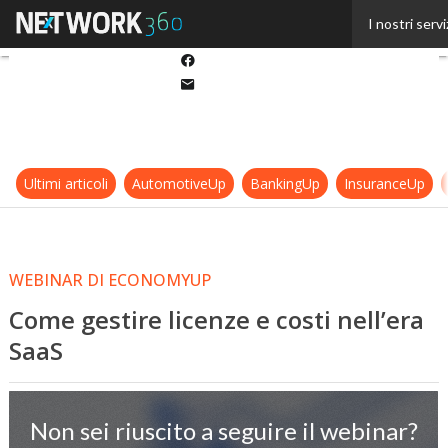
Twitter
I nostri servi
Linkedin
Facebook
Email
Ultimi articoli
AutomotiveUp
BankingUp
InsuranceUp
WEBINAR DI ECONOMYUP
Come gestire licenze e costi nell’era
SaaS
Non sei riuscito a seguire il webinar?