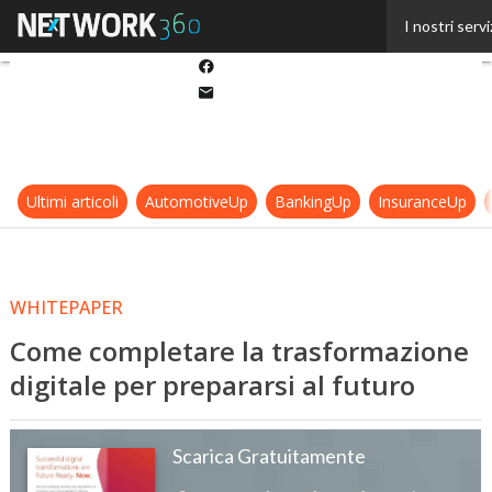
Twitter
I nostri servi
Linkedin
Facebook
Email
Ultimi articoli
AutomotiveUp
BankingUp
InsuranceUp
WHITEPAPER
Come completare la trasformazione
digitale per prepararsi al futuro
Scarica Gratuitamente