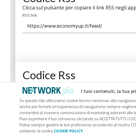
Clicca sul pulsante per copiare il link RSS negli app
RSS link
Codice Rss
Clicca sul pulsante per copiare il link RSS negli app
I tuoi contenuti, la tua pr
RSS link
Su questo sito utilizziamo cookie tecnici necessari alla navigazion
anche per fornirti un’esperienza di navigazione sempre migliore, p
consentirti di ricevere comunicazioni di marketing aderenti alle tu
Puoi esprimere il tuo consenso cliccando su ACCETTA TUTTI I COO
Potrai sempre gestire le tue preferenze accedendo al nostro COO
visitando la nostra
COOKIE POLICY
.