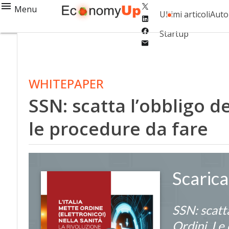
Twitter
Menu
Ultimi articoli
Auto
Linkedin
Facebook
Startup
Email
WHITEPAPER
SSN: scatta l’obbligo 
le procedure da fare
Scaric
SSN: scatt
Ordini. Le