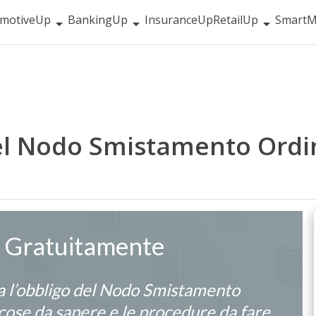
motiveUp
BankingUp
InsuranceUp
RetailUp
SmartM
del Nodo Smistamento Ordin
a Gratuitamente
a l’obbligo del Nodo Smistamento
 cose da sapere e le procedure da fare