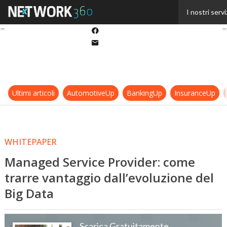
Twitter
I nostri servi
Linkedin
Facebook
Email
Ultimi articoli
AutomotiveUp
BankingUp
InsuranceUp
WHITEPAPER
Managed Service Provider: come
trarre vantaggio dall’evoluzione del
Big Data
Scarica Gratuitamente