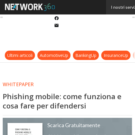
Twitter
I nostri servi
Linkedin
Facebook
Email
Ultimi articoli
AutomotiveUp
BankingUp
InsuranceUp
WHITEPAPER
Phishing mobile: come funziona e
cosa fare per difendersi
Scarica Gratuitamente