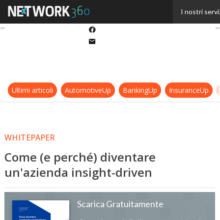
Twitter
I nostri servi
Linkedin
Facebook
Email
Ultimi articoli
AutomotiveUp
BankingUp
InsuranceUp
WHITEPAPER
Come (e perché) diventare
un'azienda insight-driven
Scarica Gratuitamente