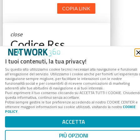
COPIA LINK
close
Codice Rss
Clicca sul pulsante per copiare il link
I tuoi contenuti, la tua privacy!
RSS negli appunti.
Su questo sito utilizziamo cookie tecnici necessari alla navigazione e funzionali
RSS link
all’erogazione del servizio. Utilizziamo i cookie anche per fornirti un’esperienza 
navigazione sempre migliore, per facilitare le interazioni con le nostre
funzionalità social e per consentirti di ricevere comunicazioni di marketing
aderenti alle tue abitudini di navigazione e ai tuoi interessi.
Puoi esprimere il tuo consenso cliccando su ACCETTA TUTTI I COOKIE. Chiudend
questa informativa, continui senza accettare.
Potrai sempre gestire le tue preferenze accedendo al nostro COOKIE CENTER e
COPIA LINK
ottenere maggiori informazioni sui cookie utilizzati, visitando la nostra
COOKIE
POLICY
.
ACCETTA
PIÙ OPZIONI