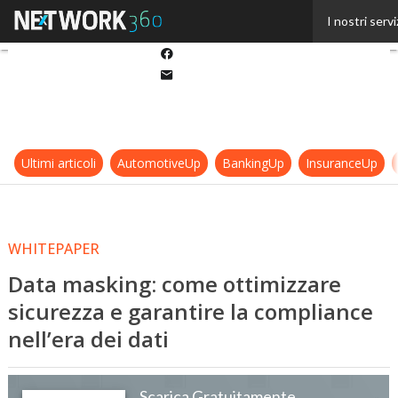
Twitter
I nostri servi
Linkedin
Facebook
Email
Ultimi articoli
AutomotiveUp
BankingUp
InsuranceUp
WHITEPAPER
Data masking: come ottimizzare
sicurezza e garantire la compliance
nell’era dei dati
Scarica Gratuitamente