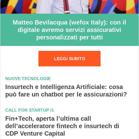
Matteo Bevilacqua (wefox Italy): con il
digitale avremo servizi assicurativi
personalizzati per tutti
LEGGI SUBITO
NUOVE TECNOLOGIE
Insurtech e Intelligenza Artificiale: cosa
può fare un chatbot per le assicurazioni?
CALL FOR STARTUP /1
Fin+Tech, aperta l’ultima call
dell’acceleratore fintech e insurtech di
CDP Venture Capital