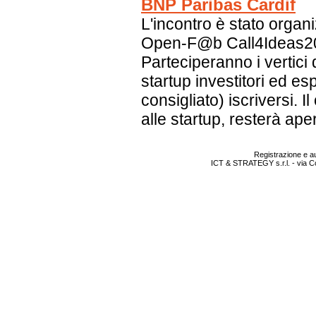
BNP Paribas Cardif
L'incontro è stato organ
Open-F@b Call4Ideas20
Parteciperanno i vertici
startup investitori ed esp
consigliato) iscriversi. I
alle startup, resterà aper
Registrazione e au
ICT & STRATEGY s.r.l. - via C