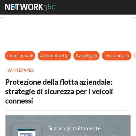
Protezione della flotta aziendale: s
Ultimi articoli
AutomotiveUp
BankingUp
InsuranceUp
WHITEPAPER
Protezione della flotta aziendale:
strategie di sicurezza per i veicoli
connessi
Scarica gratuitamente