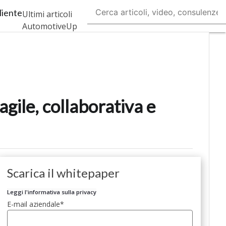
liente
Ultimi articoli
AutomotiveUp
BankingUp
InsuranceUp
RetailUp
gile, collaborativa e
SmartMobilityUp
Proptech
Startup
Scarica il whitepaper
Leggi l'informativa sulla privacy
E-mail aziendale
*