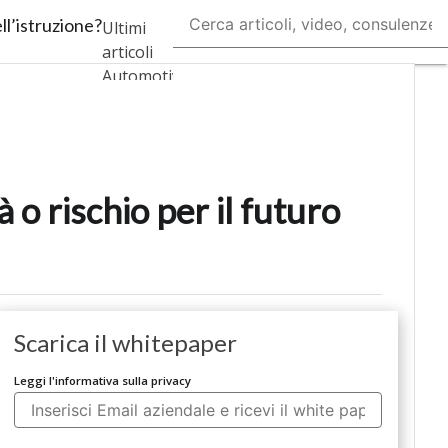
ell’istruzione?
Ultimi
articoli
AutomotiveUp
BankingUp
InsuranceUp
 o rischio per il futuro
RetailUp
SmartMobilityUp
Scarica il whitepaper
Proptech
Startup
Leggi l'informativa sulla privacy