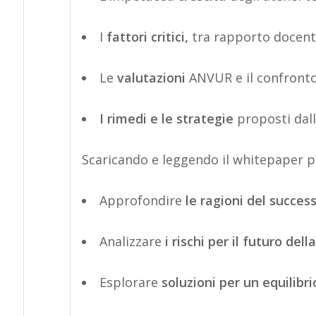
I
fattori critici,
tra rapporto docenti
Le
valutazioni
ANVUR e il confronto 
I rimedi e le strategie
proposti dalle
Scaricando e leggendo il
whitepaper
po
Approfondire
le ragioni del succes
Analizzare
i rischi per il futuro del
Esplorare
soluzioni per un equilibri